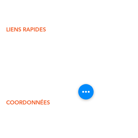
LIENS RAPIDES
Banque alimentaire
Bibliothèque
Calendrier des rencontres
Clinique médicale Missinaibi
Collecte des poubelles
Conseil municipal
Dépotoir
Permis de construction
Règlements municipaux
COORDONNÉES
Sac postal 129
500, Route 11
Mattice (Ontario)
P0L 1T0