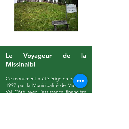
Le Voyageur de la
Missinaibi
Ce monument a été érigé en octobre
1997 par la Municipalité de Mattice–
Val Côté avec l’assistance financière
du gouvernement du Canada et de la
province de l’Ontario. Réalisée à
partir d’un dessin original de Florence
Dupéré, la sculpture intitulée « Le
Voyageur de la Missinaibi » est