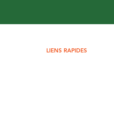
LIENS RAPIDES
Banque alimentaire
Bibliothèque
Calendrier des rencontres
Clinique médicale Missinaibi
Collecte des poubelles
Conseil municipal
Dépotoir
Permis de construction
Règlements municipaux