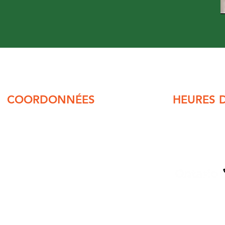
COORDONNÉES
HEURES 
Sac postal 129
Du lundi au 
500, Route 11
Fermé pour le
Mattice (Ontario)
P0L 1T0
Téléphone :
705 364-6511
Télécopieur :
705 364-6431
Courriel :
info@matticevalcote.ca