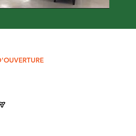
D'OUVERTURE
vendredi,
de 8 h 30 à 16 h 30
 dîner (de midi à 13 h)