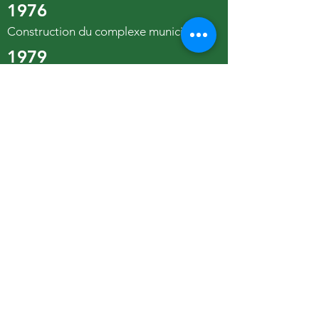
1976
Construction du complexe municipal.
1979
Construction du complexe sportif.
Inauguration du cénotaphe, monument
commémorant les personnes de notre
communauté décédées au cours des 2
grandes guerres.
1980
Construction de la caserne de pompiers
à Val Côté.
1982
Ouverture de la Villa Missinaibi.
Installation de lumières de rue.